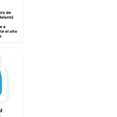
tro de
adelantó
o a
te el año
e
l
!