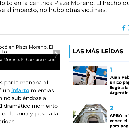
ulpito en la céntrica Plaza Moreno. El hecho 
se al impacto, no hubo otras víctimas.
LAS MÁS LEÍDAS
za Moreno. El hombre murió
Juan Pabl
s por la mañana al
único pa
llegó a la
ió un
infarto
mientras
Argentin
rminó subiéndose a
51. El dramático momento
de la zona y, pese a la
ARBA in
vence el
ridas.
para pag