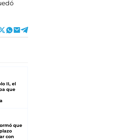
quedó
o II, el
pa que
a
formó que
 plazo
ar con