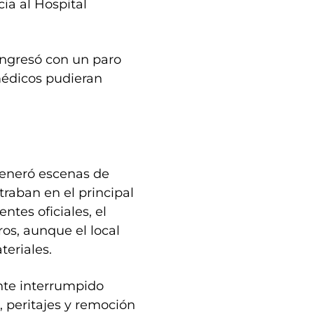
ia al Hospital
ingresó con un paro
 médicos pudieran
generó escenas de
raban en el principal
ntes oficiales, el
os, aunque el local
eriales.
nte interrumpido
, peritajes y remoción