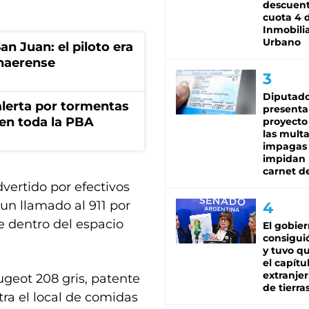
descuent
cuota 4 
Inmobilia
Urbano
an Juan: el piloto era
onaerense
Diputado
 alerta por tormentas
presenta
 en toda la PBA
proyecto
las mult
impagas
impidan 
carnet d
dvertido por efectivos
un llamado al 911 por
 dentro del espacio
El gobie
consiguió
y tuvo qu
el capítu
extranjer
ugeot 208 gris, patente
de tierra
tra el local de comidas