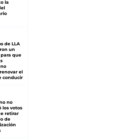
o la
del
rio
s de LLA
ron un
 para que
as
 no
renovar el
e conducir
rno no
 los votos
e retirar
lo de
ización
s