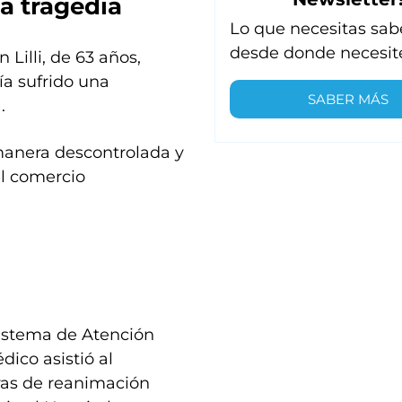
a tragedia
Lo que necesitas sab
desde donde necesit
Lilli, de 63 años,
ía sufrido una
SABER MÁS
.
 manera descontrolada y
l comercio
istema de Atención
ico asistió al
bras de reanimación