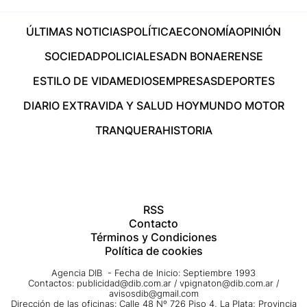
ÚLTIMAS NOTICIAS
POLÍTICA
ECONOMÍA
OPINIÓN
SOCIEDAD
POLICIALES
ADN BONAERENSE
ESTILO DE VIDA
MEDIOS
EMPRESAS
DEPORTES
DIARIO EXTRA
VIDA Y SALUD HOY
MUNDO MOTOR
TRANQUERA
HISTORIA
RSS
Contacto
Términos y Condiciones
Política de cookies
Agencia DIB - Fecha de Inicio: Septiembre 1993
Contactos:
publicidad@dib.com.ar
/
vpignaton@dib.com.ar
/
avisosdib@gmail.com
Dirección de las oficinas: Calle 48 Nº 726 Piso 4, La Plata; Provincia