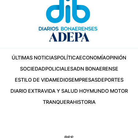
ÚLTIMAS NOTICIAS
POLÍTICA
ECONOMÍA
OPINIÓN
SOCIEDAD
POLICIALES
ADN BONAERENSE
ESTILO DE VIDA
MEDIOS
EMPRESAS
DEPORTES
DIARIO EXTRA
VIDA Y SALUD HOY
MUNDO MOTOR
TRANQUERA
HISTORIA
RSS