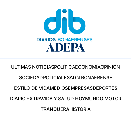
ÚLTIMAS NOTICIAS
POLÍTICA
ECONOMÍA
OPINIÓN
SOCIEDAD
POLICIALES
ADN BONAERENSE
ESTILO DE VIDA
MEDIOS
EMPRESAS
DEPORTES
DIARIO EXTRA
VIDA Y SALUD HOY
MUNDO MOTOR
TRANQUERA
HISTORIA