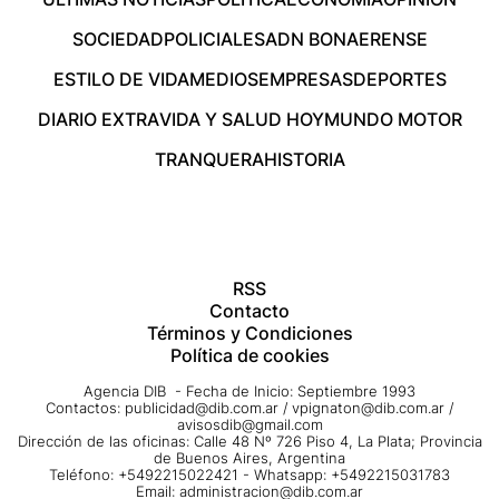
SOCIEDAD
POLICIALES
ADN BONAERENSE
ESTILO DE VIDA
MEDIOS
EMPRESAS
DEPORTES
DIARIO EXTRA
VIDA Y SALUD HOY
MUNDO MOTOR
TRANQUERA
HISTORIA
RSS
Contacto
Términos y Condiciones
Política de cookies
Agencia DIB - Fecha de Inicio: Septiembre 1993
Contactos:
publicidad@dib.com.ar
/
vpignaton@dib.com.ar
/
avisosdib@gmail.com
Dirección de las oficinas: Calle 48 Nº 726 Piso 4, La Plata; Provincia
de Buenos Aires, Argentina
Teléfono: +5492215022421 - Whatsapp: +5492215031783
Email:
administracion@dib.com.ar