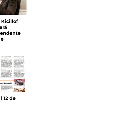
Kicillof
erá
tendente
ne
l 12 de
6