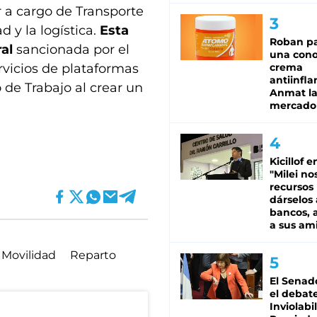
r a cargo de Transporte
 y la logística.
Esta
Roban pa
ral
sancionada por el
una cono
rvicios de plataformas
crema
antiinfla
 de Trabajo al crear un
Anmat la 
mercado
Kicillof e
"Milei no
recursos
dárselos 
bancos, a
a sus am
Movilidad
Reparto
El Senad
el debat
Inviolabi