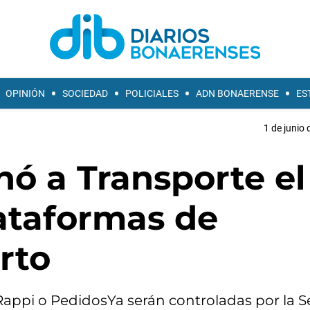
OPINIÓN
SOCIEDAD
POLICIALES
ADN BONAERENSE
ES
1 de junio 
nó a Transporte el
lataformas de
rto
Rappi o PedidosYa serán controladas por la S