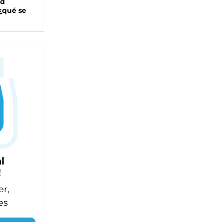
ad
 ¿qué se
l
!
er,
es