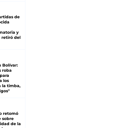
rtidas de
cida
matoria y
retiró del
n Bolívar:
s roba
 para
a los
 la timba,
igos"
o retomó
e sobre
lidad de la