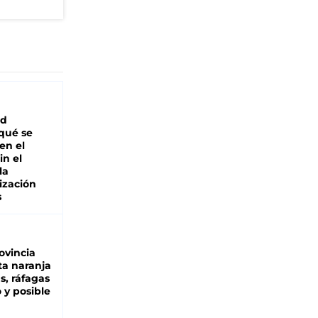
ad
 qué se
en el
in el
la
ización
s
ovincia
ta naranja
as, ráfagas
 y posible