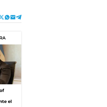
ORA
of
nte el