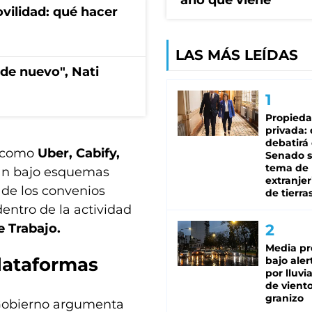
año que viene
vilidad: qué hacer
LAS MÁS LEÍDAS
de nuevo", Nati
Propied
privada:
debatirá 
s como
Uber, Cabify,
Senado s
tema de 
ran bajo esquemas
extranjer
 de los convenios
de tierra
entro de la actividad
e Trabajo.
Media pr
plataformas
bajo aler
por lluvi
de viento
granizo
 Gobierno argumenta