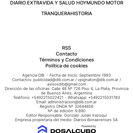
DIARIO EXTRA
VIDA Y SALUD HOY
MUNDO MOTOR
TRANQUERA
HISTORIA
RSS
Contacto
Términos y Condiciones
Política de cookies
Agencia DIB - Fecha de Inicio: Septiembre 1993
Contactos:
publicidad@dib.com.ar
/
vpignaton@dib.com.ar
/
avisosdib@gmail.com
Dirección de las oficinas: Calle 48 Nº 726 Piso 4, La Plata; Provincia
de Buenos Aires, Argentina
Teléfono: +5492215022421 - Whatsapp: +5492215031783
Email:
administracion@dib.com.ar
Registro DNDA Nº 32644856
Nº de edición: 9.890
Editor Responsable: Gonzalo Julián Irazoqui
Empresa propietaria del medio: Diarios Bonaerenses SA