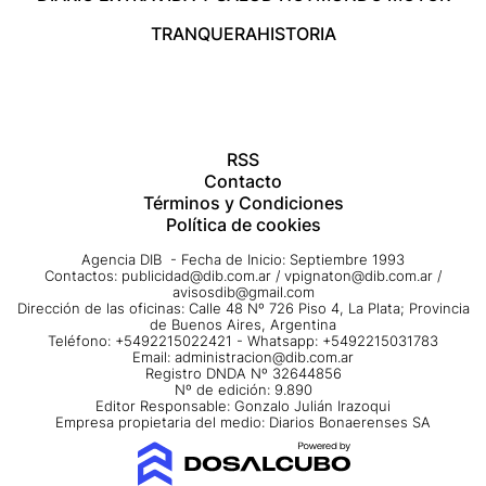
TRANQUERA
HISTORIA
RSS
Contacto
Términos y Condiciones
Política de cookies
Agencia DIB - Fecha de Inicio: Septiembre 1993
Contactos:
publicidad@dib.com.ar
/
vpignaton@dib.com.ar
/
avisosdib@gmail.com
Dirección de las oficinas: Calle 48 Nº 726 Piso 4, La Plata; Provincia
de Buenos Aires, Argentina
Teléfono: +5492215022421 - Whatsapp: +5492215031783
Email:
administracion@dib.com.ar
Registro DNDA Nº 32644856
Nº de edición: 9.890
Editor Responsable: Gonzalo Julián Irazoqui
Empresa propietaria del medio: Diarios Bonaerenses SA