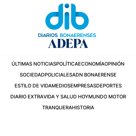
ÚLTIMAS NOTICIAS
POLÍTICA
ECONOMÍA
OPINIÓN
SOCIEDAD
POLICIALES
ADN BONAERENSE
ESTILO DE VIDA
MEDIOS
EMPRESAS
DEPORTES
DIARIO EXTRA
VIDA Y SALUD HOY
MUNDO MOTOR
TRANQUERA
HISTORIA