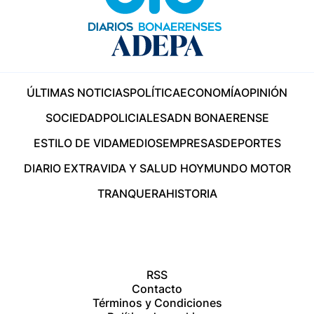
ÚLTIMAS NOTICIAS
POLÍTICA
ECONOMÍA
OPINIÓN
SOCIEDAD
POLICIALES
ADN BONAERENSE
ESTILO DE VIDA
MEDIOS
EMPRESAS
DEPORTES
DIARIO EXTRA
VIDA Y SALUD HOY
MUNDO MOTOR
TRANQUERA
HISTORIA
RSS
Contacto
Términos y Condiciones