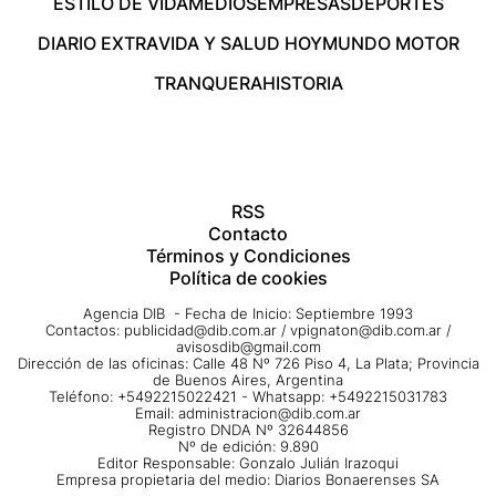
ESTILO DE VIDA
MEDIOS
EMPRESAS
DEPORTES
DIARIO EXTRA
VIDA Y SALUD HOY
MUNDO MOTOR
TRANQUERA
HISTORIA
RSS
Contacto
Términos y Condiciones
Política de cookies
Agencia DIB - Fecha de Inicio: Septiembre 1993
Contactos:
publicidad@dib.com.ar
/
vpignaton@dib.com.ar
/
avisosdib@gmail.com
Dirección de las oficinas: Calle 48 Nº 726 Piso 4, La Plata; Provincia
de Buenos Aires, Argentina
Teléfono: +5492215022421 - Whatsapp: +5492215031783
Email:
administracion@dib.com.ar
Registro DNDA Nº 32644856
Nº de edición: 9.890
Editor Responsable: Gonzalo Julián Irazoqui
Empresa propietaria del medio: Diarios Bonaerenses SA