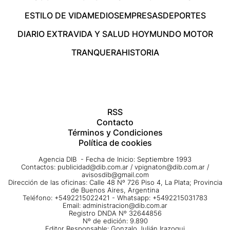
ESTILO DE VIDA
MEDIOS
EMPRESAS
DEPORTES
DIARIO EXTRA
VIDA Y SALUD HOY
MUNDO MOTOR
TRANQUERA
HISTORIA
RSS
Contacto
Términos y Condiciones
Política de cookies
Agencia DIB - Fecha de Inicio: Septiembre 1993
Contactos:
publicidad@dib.com.ar
/
vpignaton@dib.com.ar
/
avisosdib@gmail.com
Dirección de las oficinas: Calle 48 Nº 726 Piso 4, La Plata; Provincia
de Buenos Aires, Argentina
Teléfono: +5492215022421 - Whatsapp: +5492215031783
Email:
administracion@dib.com.ar
Registro DNDA Nº 32644856
Nº de edición: 9.890
Editor Responsable: Gonzalo Julián Irazoqui