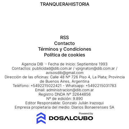
TRANQUERA
HISTORIA
RSS
Contacto
Términos y Condiciones
Política de cookies
Agencia DIB - Fecha de Inicio: Septiembre 1993
Contactos:
publicidad@dib.com.ar
/
vpignaton@dib.com.ar
/
avisosdib@gmail.com
Dirección de las oficinas: Calle 48 Nº 726 Piso 4, La Plata; Provincia
de Buenos Aires, Argentina
Teléfono: +5492215022421 - Whatsapp: +5492215031783
Email:
administracion@dib.com.ar
Registro DNDA Nº 32644856
Nº de edición: 9.890
Editor Responsable: Gonzalo Julián Irazoqui
Empresa propietaria del medio: Diarios Bonaerenses SA