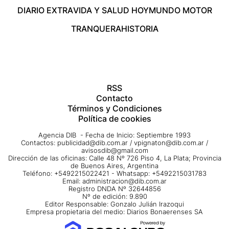
DIARIO EXTRA
VIDA Y SALUD HOY
MUNDO MOTOR
TRANQUERA
HISTORIA
RSS
Contacto
Términos y Condiciones
Política de cookies
Agencia DIB - Fecha de Inicio: Septiembre 1993
Contactos:
publicidad@dib.com.ar
/
vpignaton@dib.com.ar
/
avisosdib@gmail.com
Dirección de las oficinas: Calle 48 Nº 726 Piso 4, La Plata; Provincia
de Buenos Aires, Argentina
Teléfono: +5492215022421 - Whatsapp: +5492215031783
Email:
administracion@dib.com.ar
Registro DNDA Nº 32644856
Nº de edición: 9.890
Editor Responsable: Gonzalo Julián Irazoqui
Empresa propietaria del medio: Diarios Bonaerenses SA