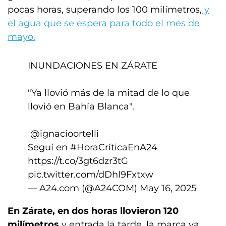
pocas horas, superando los 100 milímetros,
y
el agua que se espera para todo el mes de
mayo.
INUNDACIONES EN ZÁRATE
"Ya llovió más de la mitad de lo que
llovió en Bahía Blanca".
️
@ignacioortelli
Seguí en
#HoraCríticaEnA24
https://t.co/3gt6dzr3tG
pic.twitter.com/dDhl9Fxtxw
— A24.com (@A24COM)
May 16, 2025
En Zárate, en dos horas llovieron 120
milímetros
y entrada la tarde, la marca ya