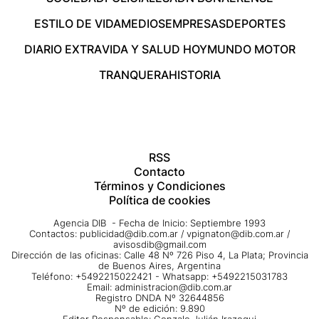
ESTILO DE VIDA
MEDIOS
EMPRESAS
DEPORTES
DIARIO EXTRA
VIDA Y SALUD HOY
MUNDO MOTOR
TRANQUERA
HISTORIA
RSS
Contacto
Términos y Condiciones
Política de cookies
Agencia DIB - Fecha de Inicio: Septiembre 1993
Contactos:
publicidad@dib.com.ar
/
vpignaton@dib.com.ar
/
avisosdib@gmail.com
Dirección de las oficinas: Calle 48 Nº 726 Piso 4, La Plata; Provincia
de Buenos Aires, Argentina
Teléfono: +5492215022421 - Whatsapp: +5492215031783
Email:
administracion@dib.com.ar
Registro DNDA Nº 32644856
Nº de edición: 9.890