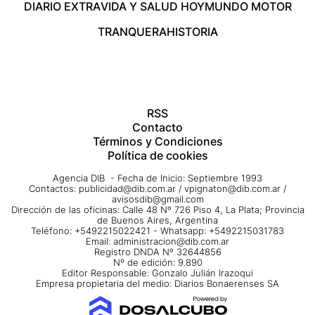
DIARIO EXTRA
VIDA Y SALUD HOY
MUNDO MOTOR
TRANQUERA
HISTORIA
RSS
Contacto
Términos y Condiciones
Política de cookies
Agencia DIB - Fecha de Inicio: Septiembre 1993
Contactos:
publicidad@dib.com.ar
/
vpignaton@dib.com.ar
/
avisosdib@gmail.com
Dirección de las oficinas: Calle 48 Nº 726 Piso 4, La Plata; Provincia
de Buenos Aires, Argentina
Teléfono: +5492215022421 - Whatsapp: +5492215031783
Email:
administracion@dib.com.ar
Registro DNDA Nº 32644856
Nº de edición: 9.890
Editor Responsable: Gonzalo Julián Irazoqui
Empresa propietaria del medio: Diarios Bonaerenses SA