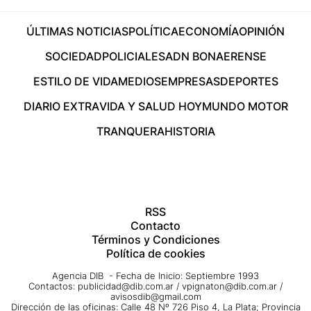
ÚLTIMAS NOTICIAS
POLÍTICA
ECONOMÍA
OPINIÓN
SOCIEDAD
POLICIALES
ADN BONAERENSE
ESTILO DE VIDA
MEDIOS
EMPRESAS
DEPORTES
DIARIO EXTRA
VIDA Y SALUD HOY
MUNDO MOTOR
TRANQUERA
HISTORIA
RSS
Contacto
Términos y Condiciones
Política de cookies
Agencia DIB - Fecha de Inicio: Septiembre 1993
Contactos:
publicidad@dib.com.ar
/
vpignaton@dib.com.ar
/
avisosdib@gmail.com
Dirección de las oficinas: Calle 48 Nº 726 Piso 4, La Plata; Provincia