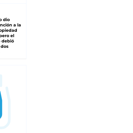
o dio
nción a la
ropiedad
pero el
 debió
 dos