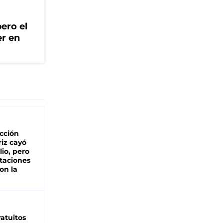
ero el
er en
cción
iz cayó
lio, pero
rtaciones
on la
d
atuitos