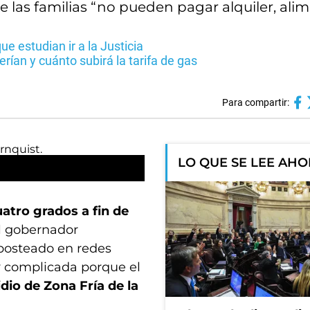
las familias “no pueden pagar alquiler, alim
que estudian ir a la Justicia
erían y cuánto subirá la tarifa de gas
Para compartir:
LO QUE SE LEE AH
atro grados a fin de
el gobernador
posteado en redes
y complicada porque el
idio de Zona Fría de la