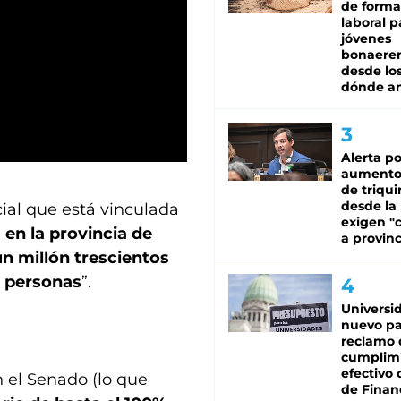
de forma
laboral p
jóvenes
bonaere
desde los
dónde an
Alerta po
aumento
de triqui
desde la
cial que está vinculada
exigen "c
e
en la provincia de
a provinc
n millón trescientos
e personas
”.
Universi
nuevo pa
reclamo 
cumplim
efectivo 
n el Senado (lo que
de Finan