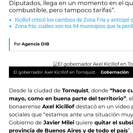
Diputados, llega en un momento en el que 
combustible, pero tampoco tarifas”.
Kicillof criticó los cambios de Zona Fría y anticipó 
Zona fría: cuáles son los 94 municipios que la perd
Por
Agencia DIB
El gobernador Axel Kicillof en Tornquist.
Gobernación
Desde la ciudad de
Tornquist
, donde
“hace cu
mayo, como en buena parte del territorio”
, 
bonaerense
Axel Kicillof
destacó en un video 
sociales que “estamos ante una situación mu
Gobierno de
Javier Milei
quiere
quitar el subs
provincia de Buenos Aires y de todo el país
”.