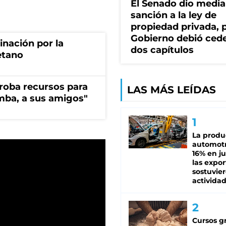
El Senado dio media
sanción a la ley de
propiedad privada, p
Gobierno debió ced
rinación por la
dos capítulos
etano
s roba recursos para
LAS MÁS LEÍDAS
imba, a sus amigos"
La produ
automotr
16% en ju
las expo
sostuvier
activida
Cursos gr