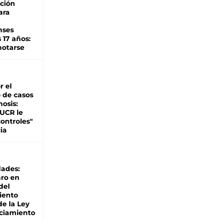
ción
ara
nses
 17 años:
otarse
r el
 de casos
nosis:
 UCR le
ontroles"
ia
dades:
ro en
del
iento
de la Ley
ciamiento