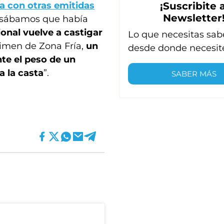
¡Suscribite a
a con otras emitidas
Newsletter
ensábamos que había
ional vuelve a castigar
Lo que necesitas sab
égimen de Zona Fría,
un
desde donde necesit
te el peso de un
a la casta
”.
SABER MÁS