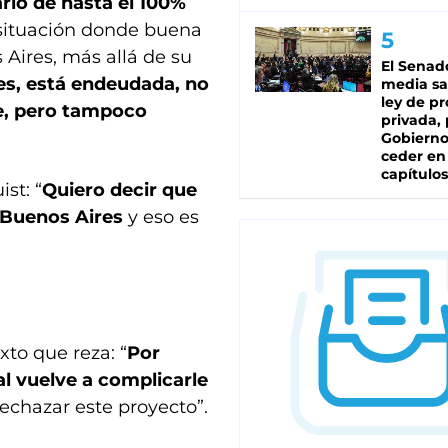
rio de hasta el 100%
 situación donde buena
 Aires, más allá de su
El Senad
es, está endeudada, no
media sa
ley de p
le, pero tampoco
privada, 
Gobierno
ceder en
capítulos
st: “
Quiero decir que
 Buenos Aires
y eso es
to que reza: “
Por
al vuelve a complicarle
rechazar este proyecto”.