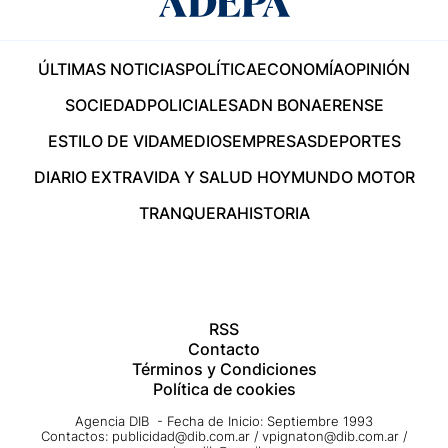
ÚLTIMAS NOTICIAS
POLÍTICA
ECONOMÍA
OPINIÓN
SOCIEDAD
POLICIALES
ADN BONAERENSE
ESTILO DE VIDA
MEDIOS
EMPRESAS
DEPORTES
DIARIO EXTRA
VIDA Y SALUD HOY
MUNDO MOTOR
TRANQUERA
HISTORIA
RSS
Contacto
Términos y Condiciones
Política de cookies
Agencia DIB - Fecha de Inicio: Septiembre 1993
Contactos:
publicidad@dib.com.ar
/
vpignaton@dib.com.ar
/