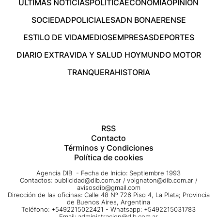
ÚLTIMAS NOTICIAS
POLÍTICA
ECONOMÍA
OPINIÓN
SOCIEDAD
POLICIALES
ADN BONAERENSE
ESTILO DE VIDA
MEDIOS
EMPRESAS
DEPORTES
DIARIO EXTRA
VIDA Y SALUD HOY
MUNDO MOTOR
TRANQUERA
HISTORIA
RSS
Contacto
Términos y Condiciones
Política de cookies
Agencia DIB - Fecha de Inicio: Septiembre 1993
Contactos:
publicidad@dib.com.ar
/
vpignaton@dib.com.ar
/
avisosdib@gmail.com
Dirección de las oficinas: Calle 48 Nº 726 Piso 4, La Plata; Provincia
de Buenos Aires, Argentina
Teléfono: +5492215022421 - Whatsapp: +5492215031783
Email:
administracion@dib.com.ar