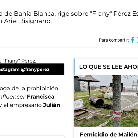
a de Bahía Blanca, rige sobre "Frany" Pérez E
 Ariel Bisignano.
Para compartir:
LO QUE SE LEE AH
nstagram @franyperez
oga de la prohibición
influencer
Francisca
y el empresario
Julián
Femicidio de Mailén