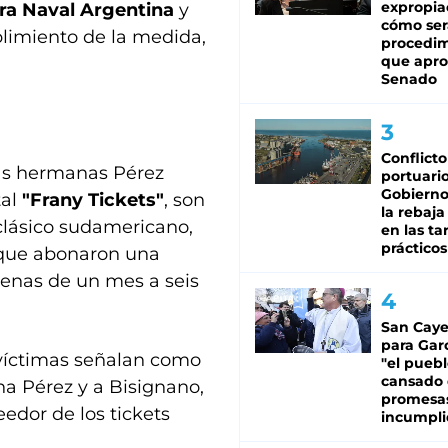
expropia
ra Naval Argentina
y
cómo ser
plimiento de la medida,
procedi
que apro
Senado
Conflicto
las hermanas Pérez
portuario
Gobierno 
tal
"Frany Tickets"
, son
la rebaja
 clásico sudamericano,
en las tar
prácticos
, que abonaron una
 penas de un mes a seis
San Caye
para Gar
 víctimas señalan como
"el puebl
cansado
a Pérez y a Bisignano,
promesa
edor de los tickets
incumpli