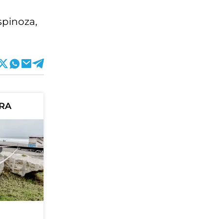
spinoza,
ORA