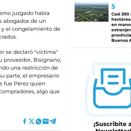
 mismo juzgado había
Casi 290 
hectárea
os abogados de un
en mano
s y el congelamiento de
extranjer
provinci
crados.
Buenos A
cer
se declaró "víctima"
u proveedor, Bisignano,
ndo una restricción de
su parte, el empresario
e fue Pérez quien
 compradores, algo que
¡Suscribite a
Newsletter