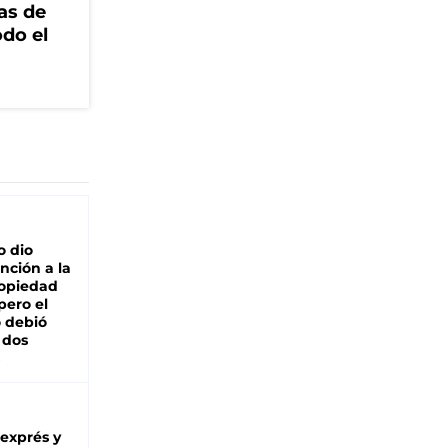
as de
odo el
o dio
nción a la
ropiedad
pero el
 debió
 dos
 exprés y