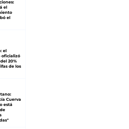
ciones:
á el
miento
bó el
: el
oficializó
 del 20%
ifas de los
tano:
cía Cuerva
o está
 de
s
das"