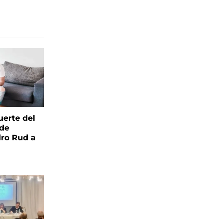
uerte del
 de
ro Rud a