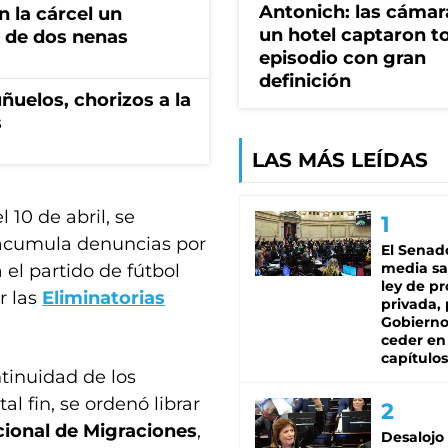
Antonich: las cámar
 la cárcel un
un hotel captaron t
 de dos nenas
episodio con gran
definición
ñuelos, chorizos a la
s
LAS MÁS LEÍDAS
 10 de abril, se
 acumula denuncias por
El Senad
media sa
 el partido de fútbol
ley de p
or las
Eliminatorias
privada, 
Gobierno
ceder en
capítulos
tinuidad de los
al fin, se ordenó librar
cional de Migraciones
,
Desalojo