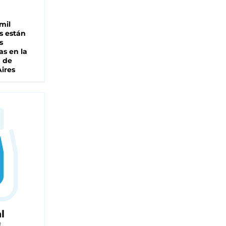
mil
s están
s
as en la
a de
ires
l
!