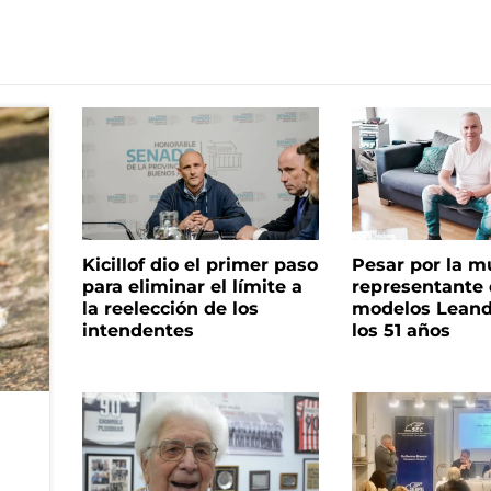
Kicillof dio el primer paso
Pesar por la m
para eliminar el límite a
representante
la reelección de los
modelos Leand
intendentes
los 51 años