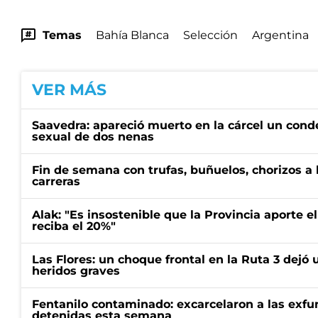
Temas
Bahía Blanca
Selección
Argentina
VER MÁS
Saavedra: apareció muerto en la cárcel un con
sexual de dos nenas
Fin de semana con trufas, buñuelos, chorizos a
carreras
Alak: "Es insostenible que la Provincia aporte e
reciba el 20%"
Las Flores: un choque frontal en la Ruta 3 dejó 
heridos graves
Fentanilo contaminado: excarcelaron a las exf
detenidas esta semana