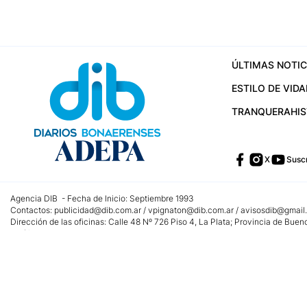
ÚLTIMAS NOTIC
ESTILO DE VIDA
TRANQUERA
HI
X
Suscr
Agencia DIB - Fecha de Inicio: Septiembre 1993
Contactos:
publicidad@dib.com.ar
/
vpignaton@dib.com.ar
/
avisosdib@gmail
Dirección de las oficinas: Calle 48 Nº 726 Piso 4, La Plata; Provincia de Buen
Teléfono: +5492215022421 - Whatsapp: +5492215031783
Email:
administracion@dib.com.ar
Registro DNDA Nº 32644856
Nº de edición: 9.890
Editor Responsable: Gonzalo Julián Irazoqui
Empresa propietaria del medio: Diarios Bonaerenses SA