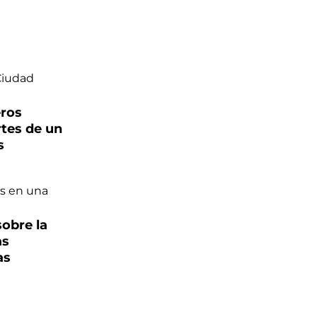
eros
rtes de un
s
sobre la
as
as