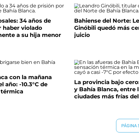
sales: 34 años de
Bahiense del Norte: L
r haber violado
Ginóbili quedó más ce
mente a su hija menor
juicio
nca con la mañana
La provincia bajo cero
el año: -10.3°C de
y Bahía Blanca, entre 
 térmica
ciudades más frías del
PÁGINA