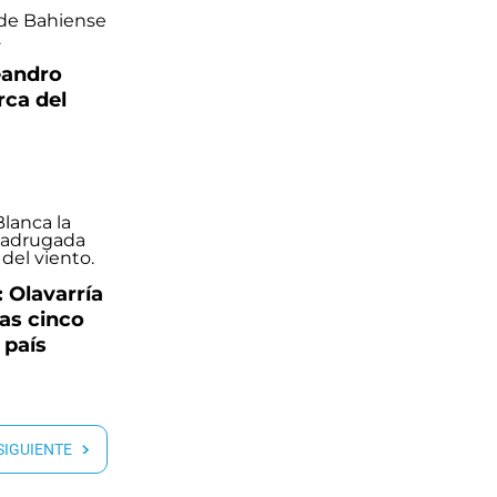
eandro
rca del
: Olavarría
las cinco
 país
 SIGUIENTE