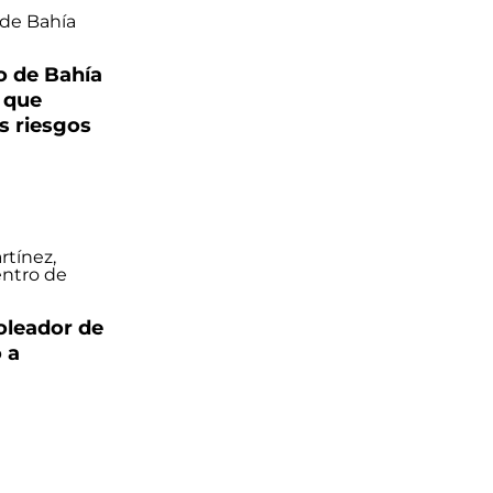
o de Bahía
 que
s riesgos
oleador de
 a