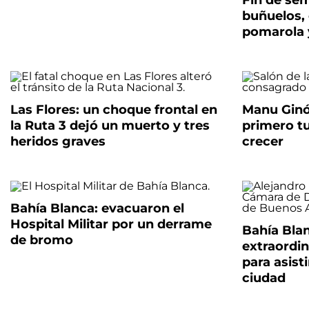
Fin de sem
buñuelos, 
pomarola 
Las Flores: un choque frontal en
Manu Ginób
la Ruta 3 dejó un muerto y tres
primero t
heridos graves
crecer
Bahía Blanca: evacuaron el
Hospital Militar por un derrame
Bahía Bla
de bromo
extraordin
para asist
ciudad