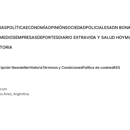
IAS
POLÍTICA
ECONOMÍA
OPINIÓN
SOCIEDAD
POLICIALES
ADN BONA
MEDIOS
EMPRESAS
DEPORTES
DIARIO EXTRA
VIDA Y SALUD HOY
M
STORIA
ipción Newsletter
Historia
Términos y Condiciones
Política de cookies
RSS
.com
os Aires, Argentina