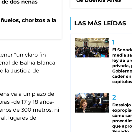
de Buenos Aires
 de dos nenas
ñuelos, chorizos a la
LAS MÁS LEÍDAS
s
El Senad
ener "un claro fin
media sa
ley de p
Penal de Bahía Blanca
privada, 
 la Justicia de
Gobierno
ceder en
capítulos
xtensiva a un plazo de
ras -de 17 y 18 años-
Desalojo
enos de 300 metros, ni
expropia
cómo ser
al, lugares de
procedi
que apro
Senado