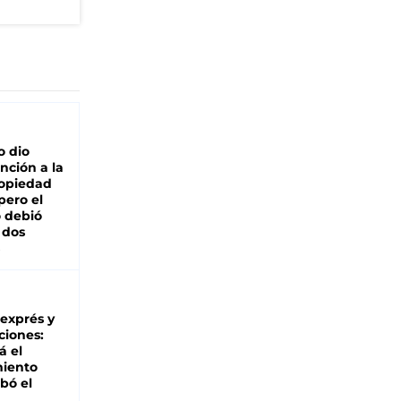
o dio
nción a la
ropiedad
pero el
 debió
 dos
 exprés y
ciones:
á el
miento
bó el