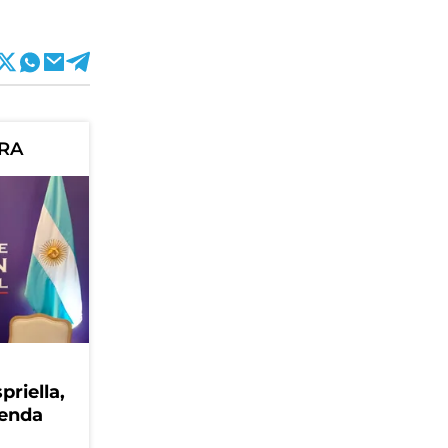
ORA
priella,
genda