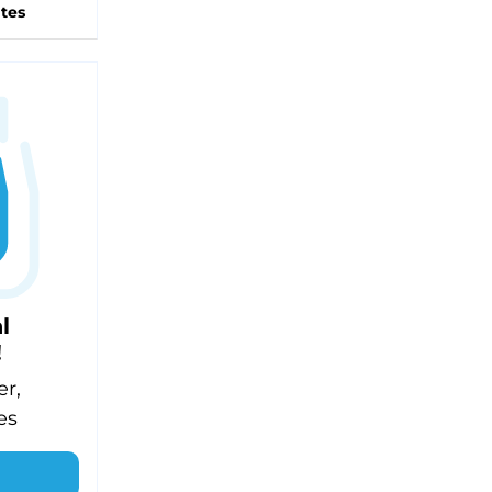
tes
l
!
er,
es