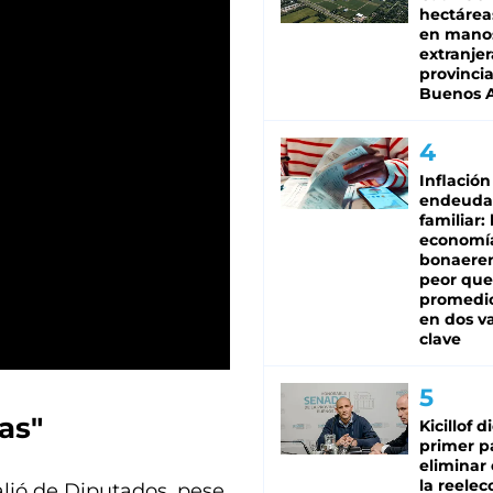
hectárea
en mano
extranjer
provinci
Buenos A
Inflación
endeuda
familiar: 
economí
bonaeren
peor que
promedio
en dos va
clave
as"
Kicillof d
primer p
eliminar 
la reelec
alió de Diputados, pese