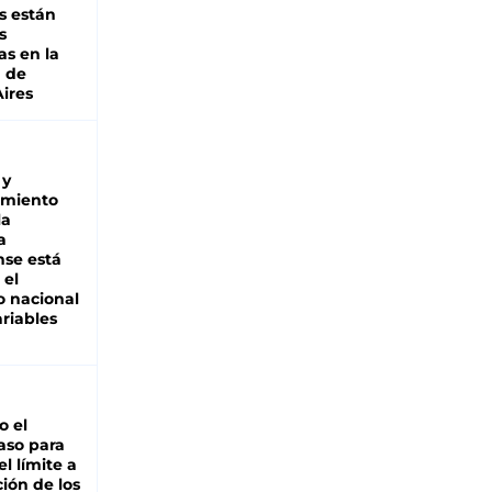
s están
s
as en la
a de
ires
 y
miento
la
a
se está
 el
 nacional
riables
io el
aso para
el límite a
ción de los