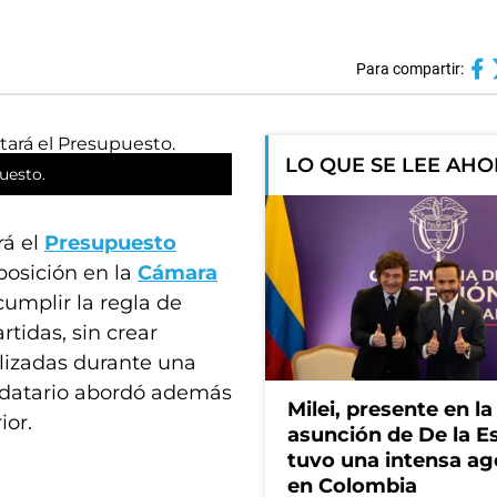
Para compartir:
LO QUE SE LEE AH
uesto.
rá el
Presupuesto
posición en la
Cámara
umplir la regla de
tidas, sin crear
alizadas durante una
andatario abordó además
Milei, presente en la
ior.
asunción de De la Es
tuvo una intensa a
en Colombia