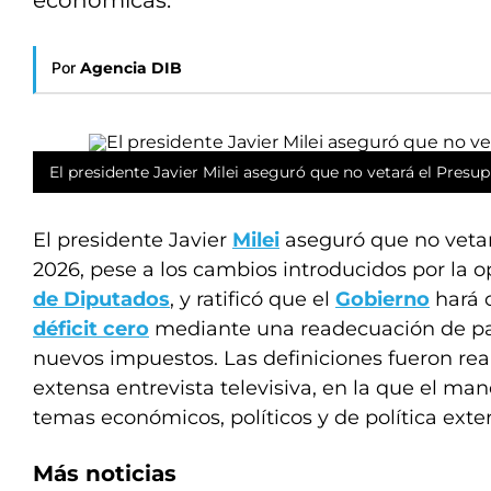
económicas.
Por
Agencia DIB
El presidente Javier Milei aseguró que no vetará el Presup
El presidente Javier
Milei
aseguró que no veta
2026, pese a los cambios introducidos por la o
de Diputados
, y ratificó que el
Gobierno
hará c
déficit cero
mediante una readecuación de par
nuevos impuestos. Las definiciones fueron re
extensa entrevista televisiva, en la que el m
temas económicos, políticos y de política exter
Más noticias