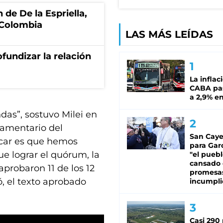
 de De la Espriella,
 Colombia
LAS MÁS LEÍDAS
fundizar la relación
La inflac
CABA pas
a 2,9% en
das”, sostuvo Milei en
rlamentario del
San Caye
acar es que hemos
para Gar
ue lograr el quórum, la
"el puebl
cansado
aprobaron 11 de los 12
promesa
, el texto aprobado
incumpli
Casi 290 