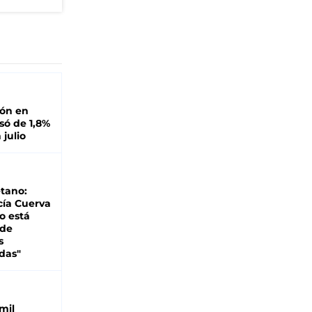
ión en
ó de 1,8%
 julio
tano:
cía Cuerva
o está
 de
s
das"
mil