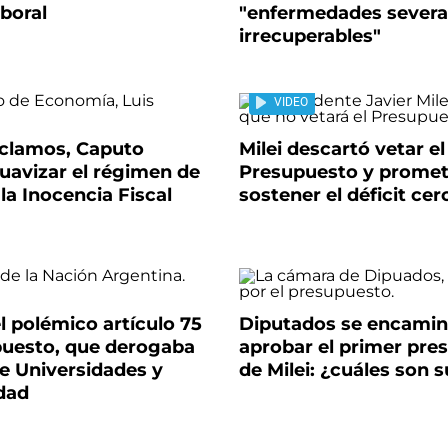
boral
"enfermedades severa
irrecuperables"
VIDEO
eclamos, Caputo
Milei descartó vetar el
uavizar el régimen de
Presupuesto y promet
la Inocencia Fiscal
sostener el déficit cer
l polémico artículo 75
Diputados se encamin
puesto, que derogaba
aprobar el primer pre
de Universidades y
de Milei: ¿cuáles son 
dad