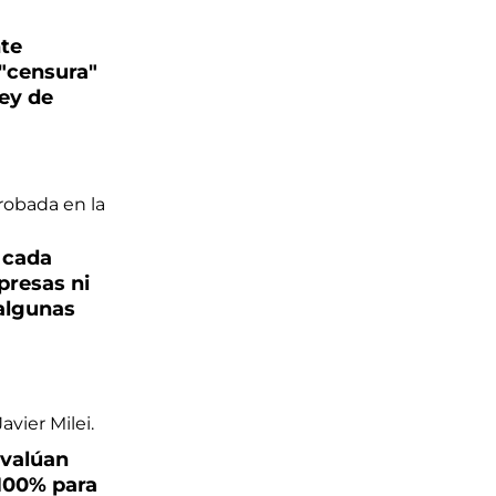
nte
"censura"
ley de
 cada
presas ni
 algunas
evalúan
100% para