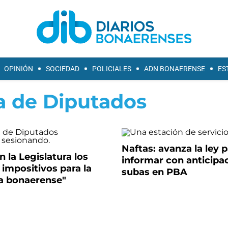
OPINIÓN
SOCIEDAD
POLICIALES
ADN BONAERENSE
ES
 de Diputados
Naftas: avanza la ley 
 la Legislatura los
informar con anticipac
 impositivos para la
subas en PBA
a bonaerense"