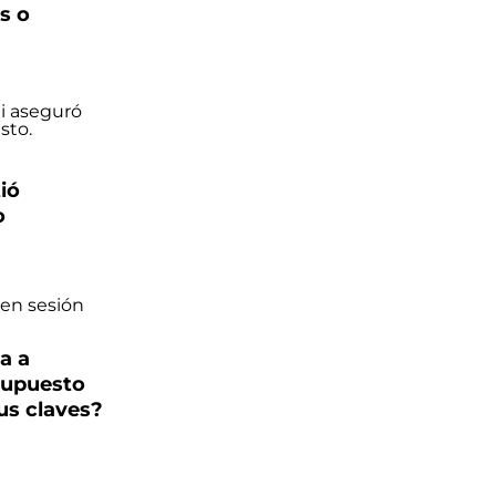
s o
ió
o
a a
supuesto
sus claves?