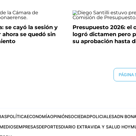
a: se cayó la sesión y
Presupuesto 2026: el o
or ahora se quedó sin
logró dictamen pero 
iento
su aprobación hasta 
PÁGINA
IAS
POLÍTICA
ECONOMÍA
OPINIÓN
SOCIEDAD
POLICIALES
ADN BONA
MEDIOS
EMPRESAS
DEPORTES
DIARIO EXTRA
VIDA Y SALUD HOY
M