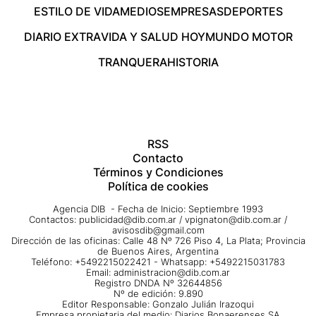
ESTILO DE VIDA
MEDIOS
EMPRESAS
DEPORTES
DIARIO EXTRA
VIDA Y SALUD HOY
MUNDO MOTOR
TRANQUERA
HISTORIA
RSS
Contacto
Términos y Condiciones
Política de cookies
Agencia DIB - Fecha de Inicio: Septiembre 1993
Contactos:
publicidad@dib.com.ar
/
vpignaton@dib.com.ar
/
avisosdib@gmail.com
Dirección de las oficinas: Calle 48 Nº 726 Piso 4, La Plata; Provincia
de Buenos Aires, Argentina
Teléfono: +5492215022421 - Whatsapp: +5492215031783
Email:
administracion@dib.com.ar
Registro DNDA Nº 32644856
Nº de edición: 9.890
Editor Responsable: Gonzalo Julián Irazoqui
Empresa propietaria del medio: Diarios Bonaerenses SA