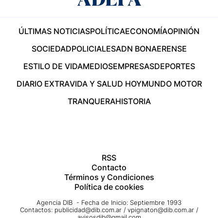
ÚLTIMAS NOTICIAS
POLÍTICA
ECONOMÍA
OPINIÓN
SOCIEDAD
POLICIALES
ADN BONAERENSE
ESTILO DE VIDA
MEDIOS
EMPRESAS
DEPORTES
DIARIO EXTRA
VIDA Y SALUD HOY
MUNDO MOTOR
TRANQUERA
HISTORIA
RSS
Contacto
Términos y Condiciones
Política de cookies
Agencia DIB - Fecha de Inicio: Septiembre 1993
Contactos:
publicidad@dib.com.ar
/
vpignaton@dib.com.ar
/
avisosdib@gmail.com