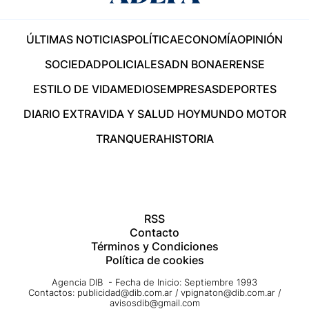
ÚLTIMAS NOTICIAS
POLÍTICA
ECONOMÍA
OPINIÓN
SOCIEDAD
POLICIALES
ADN BONAERENSE
ESTILO DE VIDA
MEDIOS
EMPRESAS
DEPORTES
DIARIO EXTRA
VIDA Y SALUD HOY
MUNDO MOTOR
TRANQUERA
HISTORIA
RSS
Contacto
Términos y Condiciones
Política de cookies
Agencia DIB - Fecha de Inicio: Septiembre 1993
Contactos:
publicidad@dib.com.ar
/
vpignaton@dib.com.ar
/
avisosdib@gmail.com