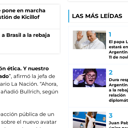
e pone en marcha
LAS MÁS LEÍDAS
tión de Kicillof
 Brasil a la rebaja
El papa 
estará en
Argentina
11 de no
ón ética. Y nuestro
tado
”, afirmó la jefa de
Dura res
iario La Nación. “Ahora,
Argentina
a la reba
 añadió Bullrich, según
relación
diplomát
eacción pública de un
 sobre el nuevo avatar
Juan Pabl