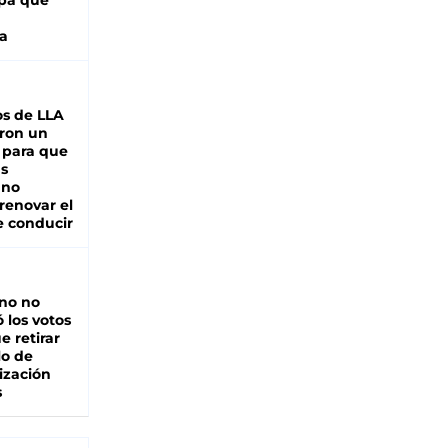
pa que
a
s de LLA
ron un
 para que
as
 no
renovar el
e conducir
rno no
 los votos
e retirar
lo de
ización
s