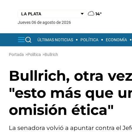
14°
jueves 06 de agosto de 2026
ÚLTIMAS NOTICIAS
POLÍTICA
ECONOMÍA
Portada
>
Política
>
Bullrich
Bullrich, otra ve
"esto más que un
omisión ética"
La senadora volvió a apuntar contra el Je