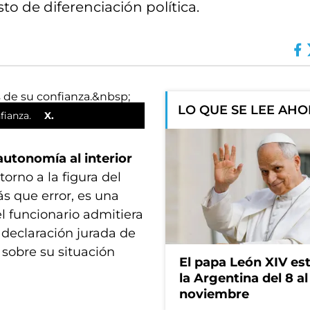
o de diferenciación política.
LO QUE SE LEE AH
fianza.
X.
autonomía al interior
 torno a la figura del
s que error, es una
el funcionario admitiera
a declaración jurada de
 sobre su situación
El papa León XIV es
la Argentina del 8 al
noviembre