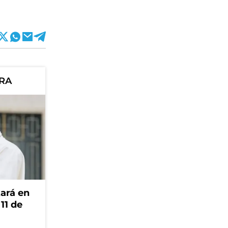
ORA
tará en
 11 de