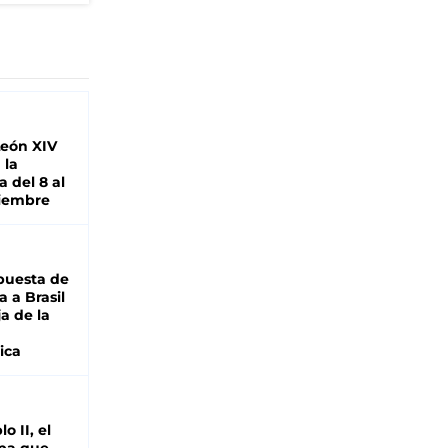
León XIV
 la
 del 8 al
viembre
puesta de
 a Brasil
ja de la
ica
o II, el