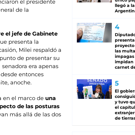
único pa
nciaron el presidente
llegó a la
eneral de la
Argentin
re el jefe de Gabinete
Diputado
presenta
que presenta la
proyecto
asión, Milei respaldó a
las mult
impagas
 punto de presentar su
impidan 
a senadora era apenas
carnet d
ro desde entonces
ite, anoche.
El gobie
consiguió
da en el marco de
una
y tuvo qu
specto de las posturas
el capítu
extranjer
van más allá de las dos
de tierra