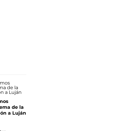
mos
lema de la
ión a Luján