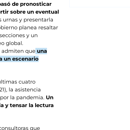
pasó de pronosticar
ertir sobre un eventual
as urnas y presentarla
obierno planea resaltar
secciones y un
o global.
A admiten que
una
a un escenario
 últimas cuatro
1), la asistencia
 por la pandemia.
Un
 y tensar la lectura
consultoras que