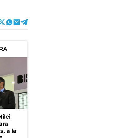
ORA
Milei
ara
, a la