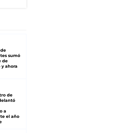
"
 de
ntes sumó
e de
 y ahora
tro de
adelantó
o a
te el año
e