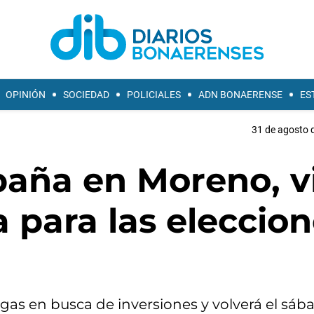
OPINIÓN
SOCIEDAD
POLICIALES
ADN BONAERENSE
ES
31 de agosto d
paña en Moreno, v
 para las eleccio
egas en busca de inversiones y volverá el sáb