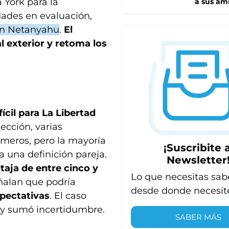
a York para la
a sus am
dades en evaluación,
in Netanyahu
.
El
 exterior y retoma los
ícil para La Libertad
ección, varias
meros, pero la mayoría
¡Suscribite a
a una definición pareja.
Newsletter
aja de entre cinco y
Lo que necesitas sab
eñalan que podría
desde donde necesit
pectativas
. El caso
 y sumó incertidumbre.
SABER MÁS