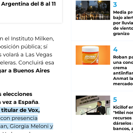
Argentina del 8 al 11
Media pr
bajo aler
por lluvi
de viento
granizo
 el Instituto Milken,
sición pública; sí
s volará a Las Vegas
Roban pa
eleras. Concluirá esa
una cono
crema
gar a Buenos Aires
antiinfla
Anmat la 
mercado
s elecciones
a vez a España
.
Kicillof e
 titular de Vox,
"Milei no
, con presencia
recursos
dárselos 
an, Giorgia Meloni y
bancos, a