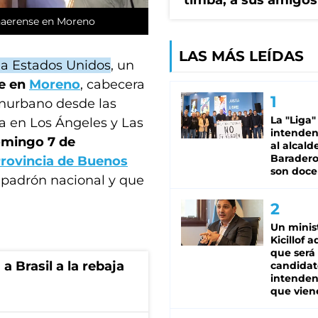
timba, a sus amigos
onaerense en Moreno
LAS MÁS LEÍDAS
cia Estados Unidos
, un
se en
Moreno
, cabecera
onurbano desde las
La "Liga"
a en Los Ángeles y Las
intende
domingo 7 de
al alcald
Baradero
rovincia de Buenos
son doce
el padrón nacional y que
Un minis
Kicillof 
que será
 Brasil a la rebaja
candidat
intenden
que vien