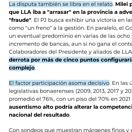
La disputa también se libra en el relato
.
Milei 
que LLA iba a "arrasar" en la provincia a adv
"fraude"
. El PJ busca exhibir una victoria en l
como "un freno" a la gestión. En paralelo, el G
un eventual predominio en varias de las ocho 
incremento de bancas, aun si no gana el conte
Colaboradores del Presidente y aliados de LL
derrota por más de cinco puntos configurarí
complejo
.
El factor participación asoma decisivo
. En las
legislativas bonaerenses (2009, 2013, 2017 y 202
promedió el 76%, con un piso del 70% en 2021
ausentismo alto podría alterar la competencia
nacional del resultado
.
Con sondeos que muestran márgenes finos y 