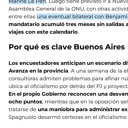
Marine Le Pen
. Luego tiene previsto ir a Nuev
Asamblea General de la ONU, con otras activi
entre ellas
una eventual bilateral con Benjam
mandatario acumuló tres meses sin salidas al
viajes con este calendario
.
Por qué es clave Buenos Aires
Los encuestadores anticipan un escenario dif
Avanza en la provincia
. A una semana de la el
consultoras admiten problemas para afinar nú
ubica al oficialismo por detrás del PJ y proyect
En el propio Gobierno reconocen una desvent
ocho puntos
, mientras que en la oposición s
tratarse de
una maniobra para administrar ex
Spagnuolo desarmó certezas en el oficialismo