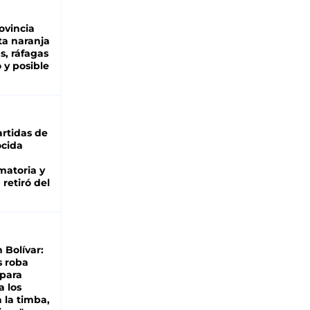
ovincia
ta naranja
as, ráfagas
 y posible
rtidas de
cida
matoria y
retiró del
n Bolívar:
s roba
 para
a los
 la timba,