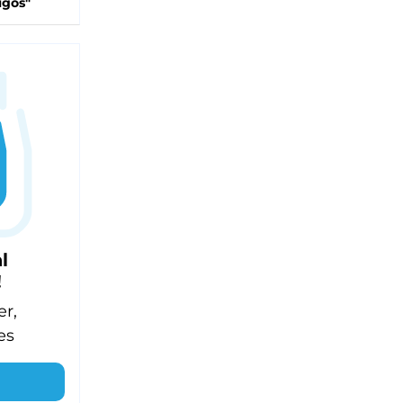
igos"
l
!
er,
es