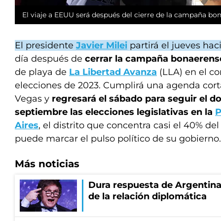
El viaje a EEUU será después del cierre de la campaña b
El presidente
Javier Milei
partirá el jueves ha
día después de
cerrar la campaña bonaeren
de playa de
La Libertad Avanza
(LLA) en el c
elecciones de 2023. Cumplirá una agenda cort
Vegas y
regresará el sábado para seguir el 
septiembre las elecciones legislativas en la
P
Aires
, el distrito que concentra casi el 40% d
puede marcar el pulso político de su gobierno.
Más noticias
Dura respuesta de Argentina a
de la relación diplomática