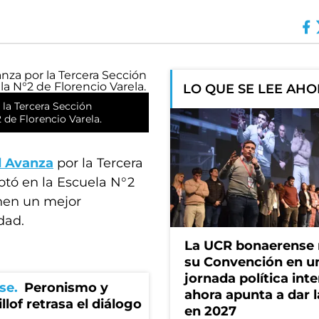
LO QUE SE LEE AH
 la Tercera Sección
 de Florencio Varela.
d Avanza
por la Tercera
votó en la Escuela N°2
enen un mejor
dad.
La UCR bonaerense
su Convención en u
jornada política int
se
Peronismo y
ahora apunta a dar l
llof retrasa el diálogo
en 2027