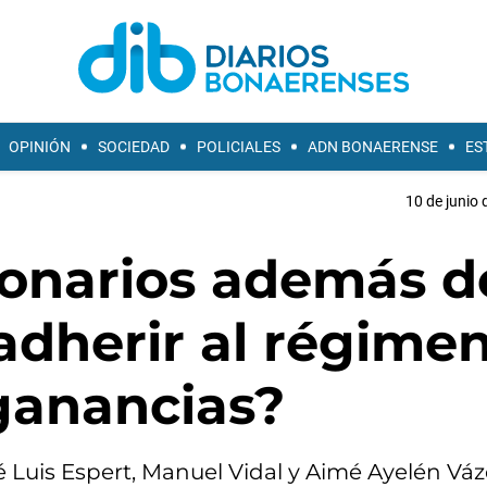
OPINIÓN
SOCIEDAD
POLICIALES
ADN BONAERENSE
ES
10 de junio 
ionarios además d
adherir al régime
 ganancias?
é Luis Espert, Manuel Vidal y Aimé Ayelén Vá