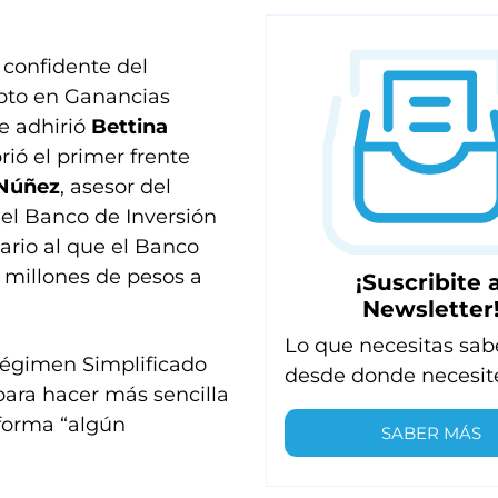
y confidente del
ipto en Ganancias
se adhirió
Bettina
rió el primer frente
 Núñez
, asesor del
el Banco de Inversión
ario al que el Banco
3 millones de pesos a
¡Suscribite a
Newsletter
Lo que necesitas sab
Régimen Simplificado
desde donde necesit
para hacer más sencilla
 forma “algún
SABER MÁS