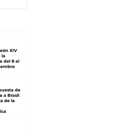
León XIV
 la
 del 8 al
viembre
puesta de
 a Brasil
ja de la
ica