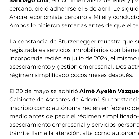
Santiago Oría
, el documentalista de Milei y p
cercano, pidió adherirse el 6 de abril. Le siguió
Aracre, economista cercano a Milei y conductor
Ambos lo hicieron semanas antes de que el tem
La constancia de Sturzenegger muestra que su
registrada es servicios inmobiliarios con biene
incorporada recién en julio de 2024, el mism
asesoramiento y gestión empresarial. Dos act
régimen simplificado pocos meses después.
El 20 de mayo se adhirió
Aimé Ayelén Vázque
Gabinete de Asesores de Adorni. Su constanci
inscribió como autónoma recién en febrero d
medio antes de pedir el régimen simplificado
asesoramiento empresarial y servicios persona
trámite llama la atención: alta como autónoma