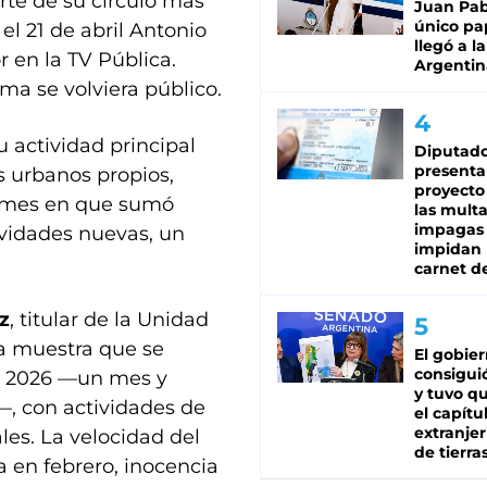
arte de su círculo más
Juan Pabl
único pa
 el 21 de abril Antonio
llegó a la
 en la TV Pública.
Argentin
a se volviera público.
 actividad principal
Diputado
presenta
s urbanos propios,
proyecto
o mes en que sumó
las mult
impagas
ividades nuevas, un
impidan 
carnet d
z
, titular de la Unidad
a muestra que se
El gobie
consiguió
e 2026 —un mes y
y tuvo qu
—, con actividades de
el capítu
extranjer
les. La velocidad del
de tierra
 en febrero, inocencia