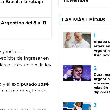
noviembre
 Brasil a la rebaja
LAS MÁS LEÍDAS
Argentina del 8 al 11
El papa 
estará en
Argentina
 Agencia de
11 de no
edidos de ingresar en
as que establece la ley
Dura res
Argentina
a la reba
o y el exdiputado
José
relación
te el régimen, lo hizo
diplomát