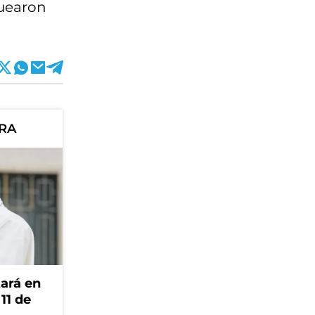
quearon
ORA
tará en
 11 de