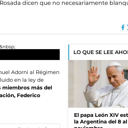
sa Rosada dicen que no necesariamente blan
LO QUE SE LEE AH
nuel Adorni al Régimen
luido en la ley de
os miembros más del
lación, Federico
El papa León XIV es
la Argentina del 8 al