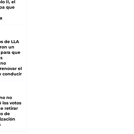
o II, el
pa que
a
s de LLA
ron un
 para que
as
 no
renovar el
e conducir
rno no
 los votos
e retirar
lo de
ización
s