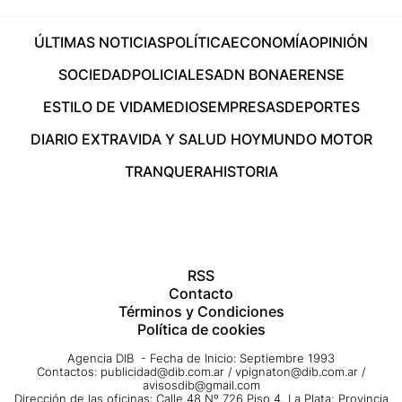
ÚLTIMAS NOTICIAS
POLÍTICA
ECONOMÍA
OPINIÓN
SOCIEDAD
POLICIALES
ADN BONAERENSE
ESTILO DE VIDA
MEDIOS
EMPRESAS
DEPORTES
DIARIO EXTRA
VIDA Y SALUD HOY
MUNDO MOTOR
TRANQUERA
HISTORIA
RSS
Contacto
Términos y Condiciones
Política de cookies
Agencia DIB - Fecha de Inicio: Septiembre 1993
Contactos:
publicidad@dib.com.ar
/
vpignaton@dib.com.ar
/
avisosdib@gmail.com
Dirección de las oficinas: Calle 48 Nº 726 Piso 4, La Plata; Provincia