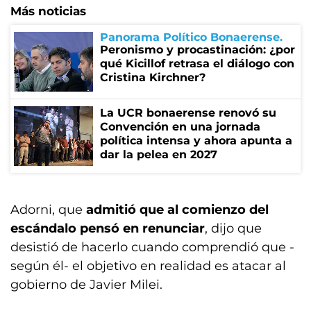
Más noticias
Panorama Político Bonaerense
Peronismo y procastinación: ¿por
qué Kicillof retrasa el diálogo con
Cristina Kirchner?
La UCR bonaerense renovó su
Convención en una jornada
política intensa y ahora apunta a
dar la pelea en 2027
Adorni, que
admitió que al comienzo del
escándalo pensó en renunciar
, dijo que
desistió de hacerlo cuando comprendió que -
según él- el objetivo en realidad es atacar al
gobierno de Javier Milei.