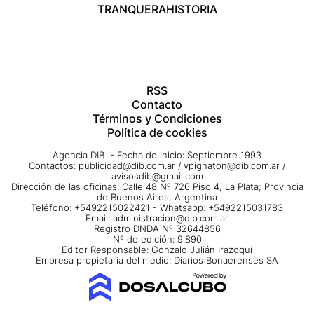
TRANQUERA
HISTORIA
RSS
Contacto
Términos y Condiciones
Política de cookies
Agencia DIB - Fecha de Inicio: Septiembre 1993
Contactos:
publicidad@dib.com.ar
/
vpignaton@dib.com.ar
/
avisosdib@gmail.com
Dirección de las oficinas: Calle 48 Nº 726 Piso 4, La Plata; Provincia
de Buenos Aires, Argentina
Teléfono: +5492215022421 - Whatsapp: +5492215031783
Email:
administracion@dib.com.ar
Registro DNDA Nº 32644856
Nº de edición: 9.890
Editor Responsable: Gonzalo Julián Irazoqui
Empresa propietaria del medio: Diarios Bonaerenses SA