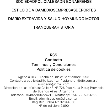
SOCIEDAD
POLICIALES
ADN BONAERENSE
ESTILO DE VIDA
MEDIOS
EMPRESAS
DEPORTES
DIARIO EXTRA
VIDA Y SALUD HOY
MUNDO MOTOR
TRANQUERA
HISTORIA
RSS
Contacto
Términos y Condiciones
Política de cookies
Agencia DIB - Fecha de Inicio: Septiembre 1993
Contactos:
publicidad@dib.com.ar
/
vpignaton@dib.com.ar
/
avisosdib@gmail.com
Dirección de las oficinas: Calle 48 Nº 726 Piso 4, La Plata; Provincia
de Buenos Aires, Argentina
Teléfono: +5492215022421 - Whatsapp: +5492215031783
Email:
administracion@dib.com.ar
Registro DNDA Nº 32644856
Nº de edición: 9.890