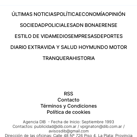
ÚLTIMAS NOTICIAS
POLÍTICA
ECONOMÍA
OPINIÓN
SOCIEDAD
POLICIALES
ADN BONAERENSE
ESTILO DE VIDA
MEDIOS
EMPRESAS
DEPORTES
DIARIO EXTRA
VIDA Y SALUD HOY
MUNDO MOTOR
TRANQUERA
HISTORIA
RSS
Contacto
Términos y Condiciones
Política de cookies
Agencia DIB - Fecha de Inicio: Septiembre 1993
Contactos:
publicidad@dib.com.ar
/
vpignaton@dib.com.ar
/
avisosdib@gmail.com
Dirección de las oficinas: Calle 48 Nº 726 Piso 4, La Plata; Provincia