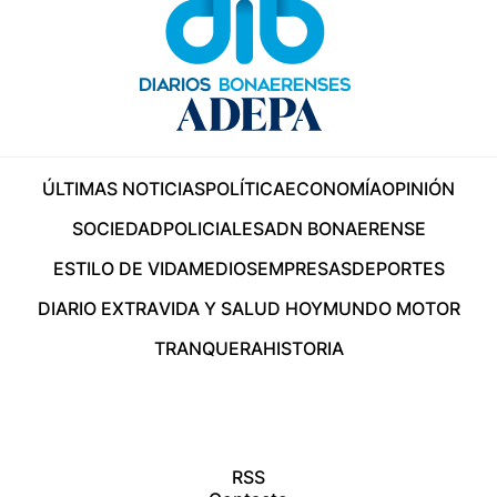
ÚLTIMAS NOTICIAS
POLÍTICA
ECONOMÍA
OPINIÓN
SOCIEDAD
POLICIALES
ADN BONAERENSE
ESTILO DE VIDA
MEDIOS
EMPRESAS
DEPORTES
DIARIO EXTRA
VIDA Y SALUD HOY
MUNDO MOTOR
TRANQUERA
HISTORIA
RSS