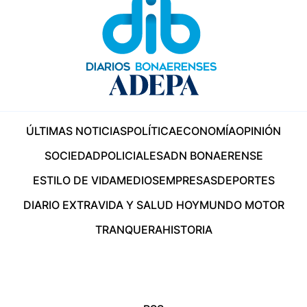
ÚLTIMAS NOTICIAS
POLÍTICA
ECONOMÍA
OPINIÓN
SOCIEDAD
POLICIALES
ADN BONAERENSE
ESTILO DE VIDA
MEDIOS
EMPRESAS
DEPORTES
DIARIO EXTRA
VIDA Y SALUD HOY
MUNDO MOTOR
TRANQUERA
HISTORIA