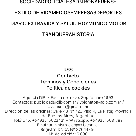
SOCIEDAD
POLICIALES
ADN BONAERENSE
ESTILO DE VIDA
MEDIOS
EMPRESAS
DEPORTES
DIARIO EXTRA
VIDA Y SALUD HOY
MUNDO MOTOR
TRANQUERA
HISTORIA
RSS
Contacto
Términos y Condiciones
Política de cookies
Agencia DIB - Fecha de Inicio: Septiembre 1993
Contactos:
publicidad@dib.com.ar
/
vpignaton@dib.com.ar
/
avisosdib@gmail.com
Dirección de las oficinas: Calle 48 Nº 726 Piso 4, La Plata; Provincia
de Buenos Aires, Argentina
Teléfono: +5492215022421 - Whatsapp: +5492215031783
Email:
administracion@dib.com.ar
Registro DNDA Nº 32644856
Nº de edición: 9.890