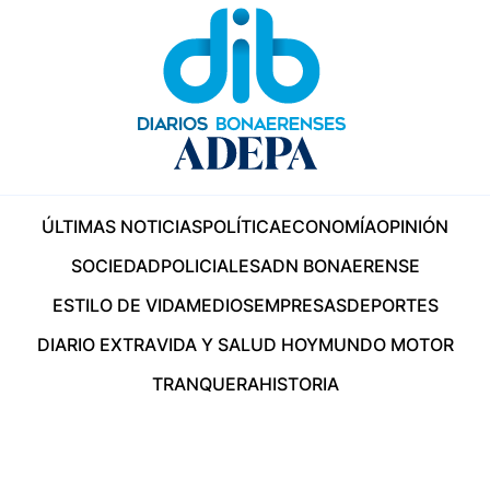
ÚLTIMAS NOTICIAS
POLÍTICA
ECONOMÍA
OPINIÓN
SOCIEDAD
POLICIALES
ADN BONAERENSE
ESTILO DE VIDA
MEDIOS
EMPRESAS
DEPORTES
DIARIO EXTRA
VIDA Y SALUD HOY
MUNDO MOTOR
TRANQUERA
HISTORIA