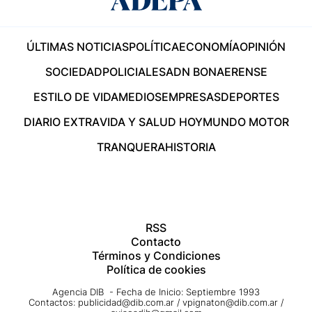
ÚLTIMAS NOTICIAS
POLÍTICA
ECONOMÍA
OPINIÓN
SOCIEDAD
POLICIALES
ADN BONAERENSE
ESTILO DE VIDA
MEDIOS
EMPRESAS
DEPORTES
DIARIO EXTRA
VIDA Y SALUD HOY
MUNDO MOTOR
TRANQUERA
HISTORIA
RSS
Contacto
Términos y Condiciones
Política de cookies
Agencia DIB - Fecha de Inicio: Septiembre 1993
Contactos:
publicidad@dib.com.ar
/
vpignaton@dib.com.ar
/