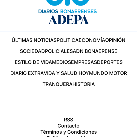
ÚLTIMAS NOTICIAS
POLÍTICA
ECONOMÍA
OPINIÓN
SOCIEDAD
POLICIALES
ADN BONAERENSE
ESTILO DE VIDA
MEDIOS
EMPRESAS
DEPORTES
DIARIO EXTRA
VIDA Y SALUD HOY
MUNDO MOTOR
TRANQUERA
HISTORIA
RSS
Contacto
Términos y Condiciones