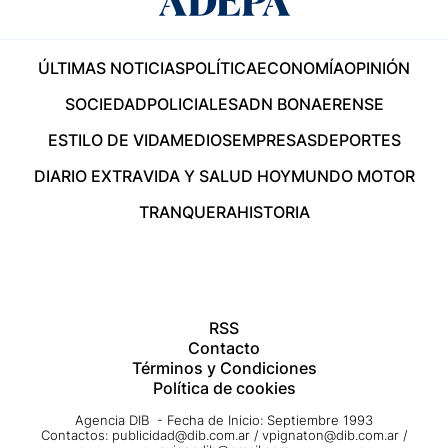
ÚLTIMAS NOTICIAS
POLÍTICA
ECONOMÍA
OPINIÓN
SOCIEDAD
POLICIALES
ADN BONAERENSE
ESTILO DE VIDA
MEDIOS
EMPRESAS
DEPORTES
DIARIO EXTRA
VIDA Y SALUD HOY
MUNDO MOTOR
TRANQUERA
HISTORIA
RSS
Contacto
Términos y Condiciones
Política de cookies
Agencia DIB - Fecha de Inicio: Septiembre 1993
Contactos:
publicidad@dib.com.ar
/
vpignaton@dib.com.ar
/