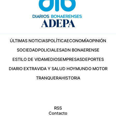
ÚLTIMAS NOTICIAS
POLÍTICA
ECONOMÍA
OPINIÓN
SOCIEDAD
POLICIALES
ADN BONAERENSE
ESTILO DE VIDA
MEDIOS
EMPRESAS
DEPORTES
DIARIO EXTRA
VIDA Y SALUD HOY
MUNDO MOTOR
TRANQUERA
HISTORIA
RSS
Contacto