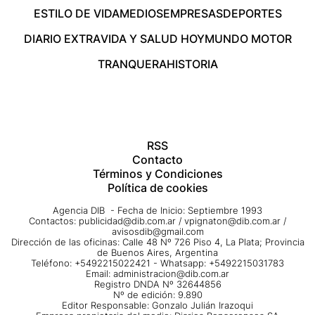
ESTILO DE VIDA
MEDIOS
EMPRESAS
DEPORTES
DIARIO EXTRA
VIDA Y SALUD HOY
MUNDO MOTOR
TRANQUERA
HISTORIA
RSS
Contacto
Términos y Condiciones
Política de cookies
Agencia DIB - Fecha de Inicio: Septiembre 1993
Contactos:
publicidad@dib.com.ar
/
vpignaton@dib.com.ar
/
avisosdib@gmail.com
Dirección de las oficinas: Calle 48 Nº 726 Piso 4, La Plata; Provincia
de Buenos Aires, Argentina
Teléfono: +5492215022421 - Whatsapp: +5492215031783
Email:
administracion@dib.com.ar
Registro DNDA Nº 32644856
Nº de edición: 9.890
Editor Responsable: Gonzalo Julián Irazoqui