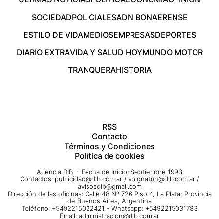
SOCIEDAD
POLICIALES
ADN BONAERENSE
ESTILO DE VIDA
MEDIOS
EMPRESAS
DEPORTES
DIARIO EXTRA
VIDA Y SALUD HOY
MUNDO MOTOR
TRANQUERA
HISTORIA
RSS
Contacto
Términos y Condiciones
Política de cookies
Agencia DIB - Fecha de Inicio: Septiembre 1993
Contactos:
publicidad@dib.com.ar
/
vpignaton@dib.com.ar
/
avisosdib@gmail.com
Dirección de las oficinas: Calle 48 Nº 726 Piso 4, La Plata; Provincia
de Buenos Aires, Argentina
Teléfono: +5492215022421 - Whatsapp: +5492215031783
Email:
administracion@dib.com.ar