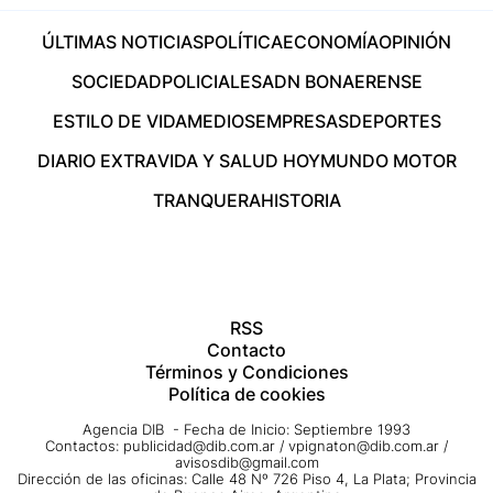
ÚLTIMAS NOTICIAS
POLÍTICA
ECONOMÍA
OPINIÓN
SOCIEDAD
POLICIALES
ADN BONAERENSE
ESTILO DE VIDA
MEDIOS
EMPRESAS
DEPORTES
DIARIO EXTRA
VIDA Y SALUD HOY
MUNDO MOTOR
TRANQUERA
HISTORIA
RSS
Contacto
Términos y Condiciones
Política de cookies
Agencia DIB - Fecha de Inicio: Septiembre 1993
Contactos:
publicidad@dib.com.ar
/
vpignaton@dib.com.ar
/
avisosdib@gmail.com
Dirección de las oficinas: Calle 48 Nº 726 Piso 4, La Plata; Provincia