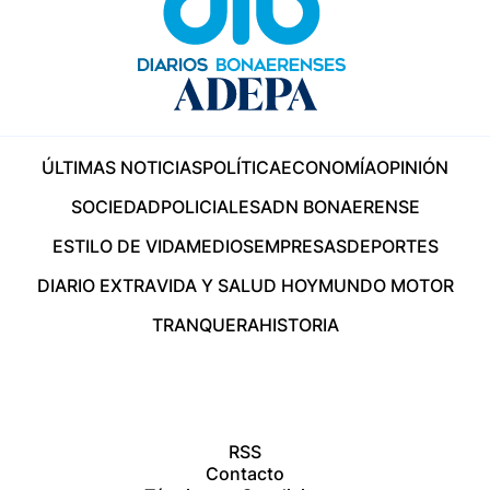
ÚLTIMAS NOTICIAS
POLÍTICA
ECONOMÍA
OPINIÓN
SOCIEDAD
POLICIALES
ADN BONAERENSE
ESTILO DE VIDA
MEDIOS
EMPRESAS
DEPORTES
DIARIO EXTRA
VIDA Y SALUD HOY
MUNDO MOTOR
TRANQUERA
HISTORIA
RSS
Contacto