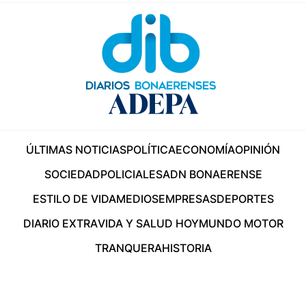
ÚLTIMAS NOTICIAS
POLÍTICA
ECONOMÍA
OPINIÓN
SOCIEDAD
POLICIALES
ADN BONAERENSE
ESTILO DE VIDA
MEDIOS
EMPRESAS
DEPORTES
DIARIO EXTRA
VIDA Y SALUD HOY
MUNDO MOTOR
TRANQUERA
HISTORIA