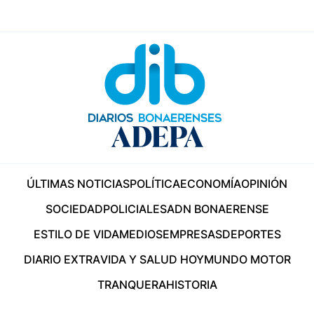
ÚLTIMAS NOTICIAS
POLÍTICA
ECONOMÍA
OPINIÓN
SOCIEDAD
POLICIALES
ADN BONAERENSE
ESTILO DE VIDA
MEDIOS
EMPRESAS
DEPORTES
DIARIO EXTRA
VIDA Y SALUD HOY
MUNDO MOTOR
TRANQUERA
HISTORIA